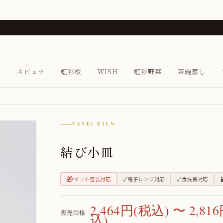
び
ネビュラ
虹彩桜
WISH
虹彩野菜
茶碗蒸し
TASEI KILN
結び小皿
🎁
✓
✓
ギフト包装対応
電子レンジ対応
食洗機対応
2,464円(税込) 〜 2,81
販売価格
込)