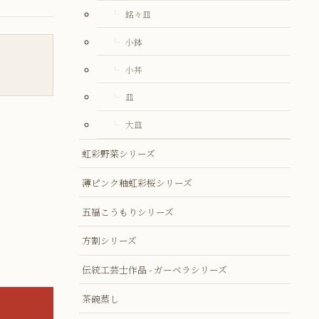
銘々皿
小鉢
小丼
皿
大皿
虹彩野菜シリーズ
薄ピンク釉虹彩桜シリーズ
五福こうもりシリーズ
方割シリーズ
伝統工芸士作品 - ガーベラシリーズ
茶碗蒸し