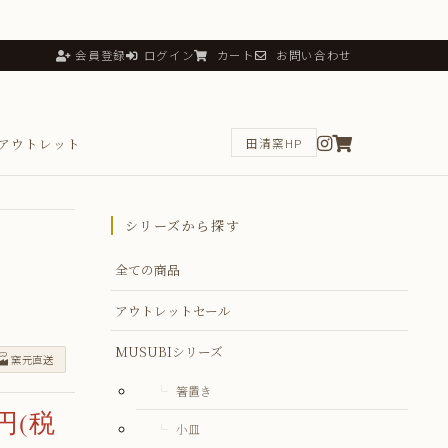
会員登録
ログイン
カート
お問い合わせ
アウトレット
田清窯HP
シリーズから探す
全ての商品
アウトレットセール
MUSUBIシリーズ
🏭
窯元直送
箸置き
6円(税
小皿