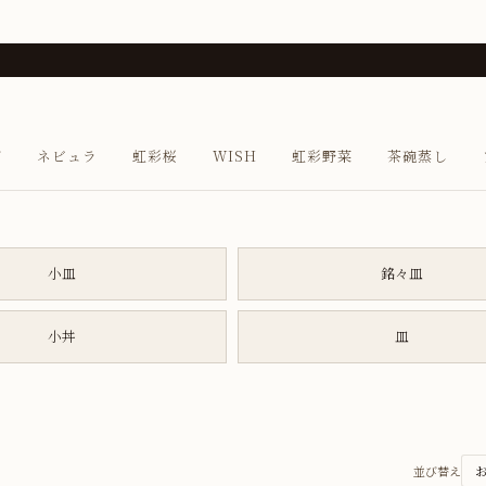
び
ネビュラ
虹彩桜
WISH
虹彩野菜
茶碗蒸し
小皿
銘々皿
小丼
皿
並び替え