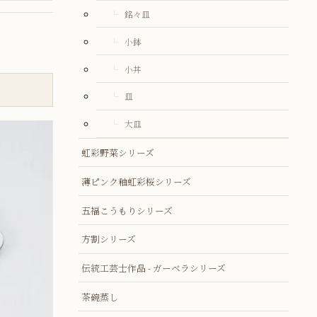
銘々皿
小鉢
小丼
皿
大皿
虹彩野菜シリーズ
薄ピンク釉虹彩桜シリーズ
五福こうもりシリーズ
方割シリーズ
伝統工芸士作品 - ガーベラシリーズ
茶碗蒸し