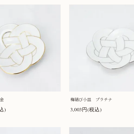
金
梅結び小皿 プラチナ
込)
3,003円(税込)