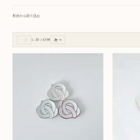
形状から絞り込む
← 前
1–20 / 63件
次 →