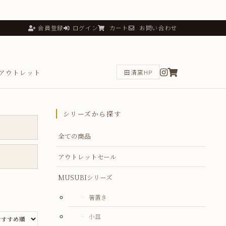
会員登録
ログイン
カート
お問い合わせ
アウトレット
田清窯HP
シリーズから探す
全ての商品
アウトレットセール
MUSUBIシリーズ
箸置き
小皿