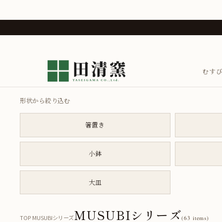
むす
形状から絞り込む
箸置き
小鉢
大皿
MUSUBIシリーズ
TOP
MUSUBIシリーズ
›
(63 items)