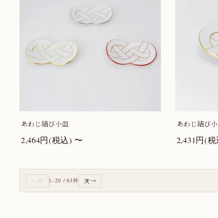
あわじ結び小皿
あわじ結び小
2,464円(税込) 〜
2,431円(税
← 前
1–20 / 63件
次 →