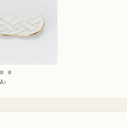
皿 金
込)