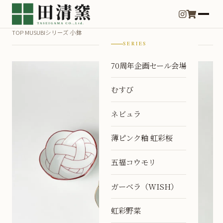
TOP
MUSUBIシリーズ
小鉢
›
›
SERIES
70周年企画セール会場
むすび
ネビュラ
薄ピンク釉 虹彩桜
五福コウモリ
ガーベラ（WISH）
虹彩野菜