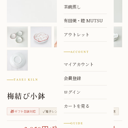
茶碗蒸し
有田焼・睦 MUTSU
アウトレット
ACCOUNT
マイアカウント
会員登録
TASEI KILN
ログイン
梅結び小鉢
カートを見る
🎁
✓
✓
🏭
ギフト包装対応
電子レンジ対応
食洗機対応
窯元直送
GUIDE