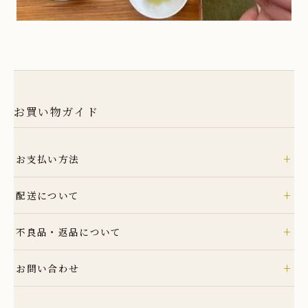
お買い物ガイド
+
お支払い方法
クレジット
+
配送について
銀行振込
コンビニ
ヤマト運輸
+
不良品・返品について
Amazon Pay
詳細はこちら
Amazonのアカウントに登録された配送先や支払い方法を利用して決済でき
商品到着後速やかにご連絡ください。商品に欠陥がある場合を除き、返品に
+
ます。
お問い合わせ
は応じかねますのでご了承ください。
詳細はこちら
TEL: 0955-42-5201
詳細はこちら