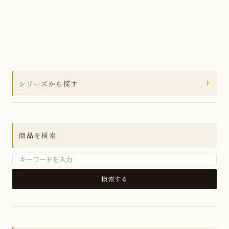
+
シリーズから探す
全ての商品
アウトレットセール
商品を検索
MUSUBIシリーズ
箸置き
小皿
銘々皿
小鉢