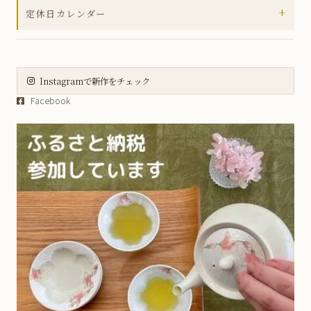
+
定休日カレンダー
小丼
2026年8月
皿
日
月
火
水
木
金
土
大皿
Instagramで新作をチェック
1
Facebook
2
3
4
5
6
7
8
虹彩野菜シリーズ
9
10
11
12
13
14
15
薄ピンク釉虹彩桜シリーズ
16
17
18
19
20
21
22
23
24
25
26
27
28
29
五福こうもりシリーズ
30
31
方割シリーズ
土・日・祝日は定休日となります。
お休み期間中のご注文商品の発送、
伝統工芸士作品 - ガーベラシリーズ
お問い合わせの対応は翌営業日以降と
なりますので、予めご了承ください。
茶碗蒸し
ギフト包装